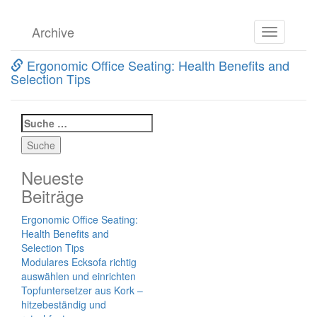
Skip
Archive
Toggle
to
navigation
the
Ergonomic Office Seating: Health Benefits and
content
Selection Tips
Suche
nach:
Neueste
Beiträge
Ergonomic Office Seating:
Health Benefits and
Selection Tips
Modulares Ecksofa richtig
auswählen und einrichten
Topfuntersetzer aus Kork –
hitzebeständig und